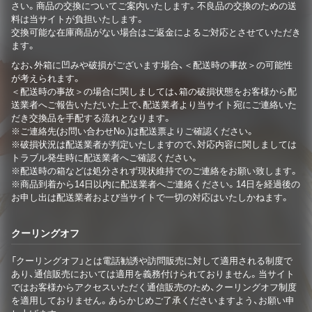
さい。商品の交換についてご案内いたします。不良品の交換のための送
料は当サイトが負担いたします。
交換可能な在庫商品がない場合はご返金によるご対応とさせていただき
ます。
なお、外箱に凹みや破損がございます場合、＜配送時の事故＞の可能性
が考えられます。
＜配送時の事故＞の場合に関しましては、箱の破損状態をお客様から配
送業者へご報告いただいた上で、配送業者より当サイト宛にご連絡いた
だき交換品を手配する流れとなります。
※ご連絡先(お問い合わせNo.)は配送票よりご確認ください。
※破損状況は配送業者が判定いたしますので、対応内容に関しましては
トラブル発生時に配送業者へご確認ください。
※配送時の箱などは処分されず現状維持でのご連絡をお願い致します。
※商品到着から14日以内に配送業者へご連絡ください。14日を経過後の
お申し出は配送業者および当サイトで一切の対応はいたしかねます。
クーリングオフ
「クーリングオフ」とは電話勧誘や訪問販売に対して適用される制度で
あり、通信販売においては適用を義務付けられておりません。当サイト
ではお客様からアクセスいただく通信販売のため、クーリングオフ制度
を適用しておりません。あらかじめご了承くださいますよう、お願い申