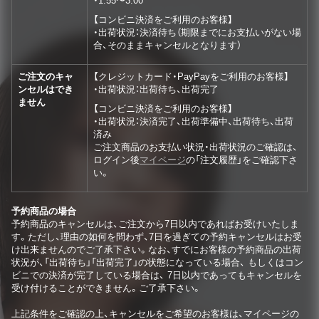
・1:55〜3:00
【コンビニ決済をご利用のお客様】
・出荷状況：決済待ち（期限までにお支払いがない場
合、そのままキャンセルとなります）
ご注文のキャ
【クレジットカード・PayPayをご利用のお客様】
ンセルはでき
・出荷状況：出荷待ち、出荷完了
ません
【コンビニ決済をご利用のお客様】
・出荷状況：決済完了、出荷準備中、出荷待ち、出荷
済み
ご注文商品のお支払い状況・出荷状況のご確認は、
ログイン後
マイページ
の「注文履歴」をご確認下さ
い。
予約商品の場合
予約商品のキャンセルは、ご注文から7日以内であればお受けいたしま
す。ただし、理由の如何を問わず、7日を過ぎての予約キャンセルはお受
け出来ませんのでご了承下さい。なお、すでにお客様の予約商品の出荷
状況が、「出荷待ち」「出荷完了」の状態になっている場合、 もしくはコン
ビニでの決済が完了している場合は、 7日以内であってもキャンセルを
受け付けることができません。ご了承下さい。
上記条件をご確認の上、キャンセルをご希望のお客様は、マイページの