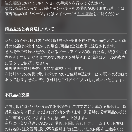
注文履歴
において、キャンセルの手続きを行ってください。
なお、商品によっては部分キャンセル不可の場合があります。詳しくは
該当商品の商品ページまたはマイページの
注文履歴
をご覧ください。
商品返送と再発送について
商品出荷から7日以内に受け取り拒否・長期不在・住所不備などにより商
品のお届けが出来なかった場合、商品は当社倉庫に返送されます。
その場合ご登録いただいているメールアドレス宛に再発送手続きのご案
内をさせていただきますので、再発送を希望される場合はメールの案内
に従ってご依頼ください。
※再発送手数料を代引きにて請求いたします。
※代引きでのお受け取りができないご住所（転送サービス等）への発送は
承っておりません。代引き可能なご住所のご入力をお願いいたします。
不良品の交換
お届け時に商品が「不良品である場合」「ご注文内容と異なる場合」は、商
品到着から７日以内であれば交換を承ります。到着時に必ず商品の状態
をご確認くださいますようお願い申し上げます。
商品に不良や品違いがあった場合、
お問い合わせフォーム
より、お客様
のお名前、注文番号、及び不良個所または正しい注文内容をご連絡くだ