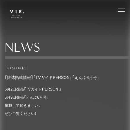
NEWS
2024.04.17
【雑誌掲載情報】「TVガイドPERSON」「えんぶ6月号」
5月2日発売「TVガイドPERSON 」
5月9日発売「えんぶ6月号」
掲載して頂きました。
ぜひご覧ください！