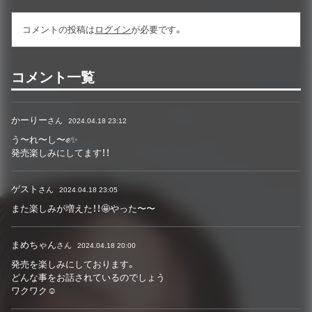
コメントの投稿は
ログイン
が必要です。
コメント一覧
かーりー
さん
2024.04.18 23:12
う〜れ〜し〜✊✨
発売楽しみにしてます！！
ゲスト
さん
2024.04.18 23:05
また楽しみが増えた！！🤩やった〜〜
まめちゃん
さん
2024.04.18 20:00
発売を楽しみにしております。
どんな事をお話されているのでしょう
ワクワク☺️