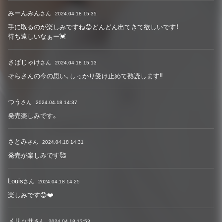
みーんみん
さん
2024.04.18 15:35
手に取るのが楽しみですね😊どんどん出てきて欲しいです！
待ち遠しいなぁー💓
さばじゃけ
さん
2024.04.18 15:13
そらさんの今の思い、しっかり受け止めて熟読します‼️
つう
さん
2024.04.18 14:37
発売楽しみです。
さとみ
さん
2024.04.18 14:31
発売が楽しみです🥰
Louis
さん
2024.04.18 14:25
楽しみです😊❤️
メリッサ
さん
2024.04.18 13:53